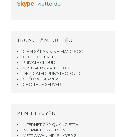
Skype
:
vietteldc
TRUNG TÂM DỮ LIỆU
GIÁM SÁT AN NINH MẠNG SOC
CLOUD SERVER
PRIVATE CLOUD
VIRTUAL PRIVATE CLOUD
DEDICATED PRIVATE CLOUD
CHỖ ĐẶT SERVER
CHO THUÊ SERVER
KÊNH TRUYỀN
INTERNET CÁP QUANG FTTH
INTERNET LEASED LINE
METROWAN MPLS LAYER 2