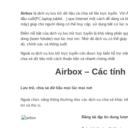
Airbox
là dịch vụ lưu trữ dữ liệu và chia sẽ file trực tuyến. Với
đầu cuối(PC,laptop,tablet…) qua Internet một cách dễ dàng và t
mây) giúp cho người dùng có thể truy cập, sử dụng bất cứ lúc nào
Điểm nổi bật của dịch vụ lưu trữ trực tuyến là khả năng phân q
dùng (team foloder) mọi lúc mọi nơi. Nhờ đó dịch vụ có thể giú
đủ, chính xác và thông suốt.
Ngoài ra dịch vụ lưu trữ trực tuyến còn được tùy biến hỗ trợ vi
chia sẻ dữ liệu một cách thuận tiện và nhanh chóng nhất
Airbox – Các tính 
Lưu trữ, chia sẻ dữ liệu mọi lúc mọi nơi
Ngoài chức năng thông thường như các dịch vụ chia sẻ khác trên
lợi và thú vị.
Đăng tải tập tin dung lượ