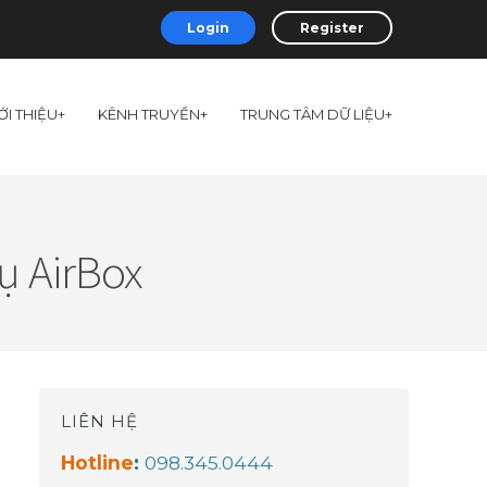
Login
Register
ỚI THIỆU+
KÊNH TRUYỀN+
TRUNG TÂM DỮ LIỆU+
ụ AirBox
LIÊN HỆ
Hotline
:
098.345.0444