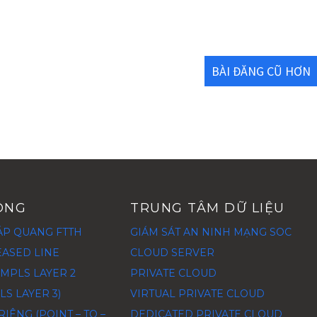
BÀI ĐĂNG CŨ HƠN
ÔNG
TRUNG TÂM DỮ LIỆU
ÁP QUANG FTTH
GIÁM SÁT AN NINH MẠNG SOC
EASED LINE
CLOUD SERVER
MPLS LAYER 2
PRIVATE CLOUD
LS LAYER 3)
VIRTUAL PRIVATE CLOUD
IÊNG (POINT – TO –
DEDICATED PRIVATE CLOUD