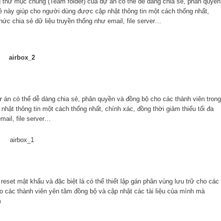
ng thư mục chung (Team folder) của dự án có thể dễ dàng chia sẻ, phân quyền
 này giúp cho người dùng được cập nhật thông tin một cách thống nhất,
hức chia sẻ dữ liệu truyền thống như email, file server…
dự án có thể dễ dàng chia sẻ, phân quyền và đồng bộ cho các thành viên trong
ật thông tin một cách thống nhất, chính xác, đồng thời giảm thiểu tối đa
mail, file server…
reset mật khẩu và đặc biệt là có thể thiết lập gán phân vùng lưu trữ cho các
o các thành viên yên tâm đồng bộ và cập nhật các tài liệu của mình mà
m