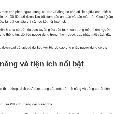
 Airbox cho phép người dùng lưu trữ và đồng bộ các dữ liệu giữa các thiết bị
iện lợi. Dữ liệu sẽ được lưu trữ đảm bảo an toàn và bảo mật trên Cloud (đám
, tại bất cứ đâu chỉ cần có kết nối Internet.
uyền & chia sẻ dữ liệu trực tuyến giữa các tài khoản trong một nhóm người
p cho thông tin, dữ liệu người dùng trong nhóm được cập nhập một cách đầy
ệc download và upload dữ liệu với tốc độ cao cho phép người dùng có thể
năng và tiện ích nổi bật
 thị trường, dịch vụ Airbox cung cấp một số tính năng và công cụ rất tiện
ng lớn 2GB chỉ bằng cách kéo thả