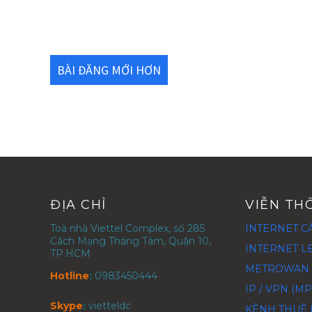
BÀI ĐĂNG MỚI HƠN
ĐỊA CHỈ
VIỄN TH
Toà nhà Viettel Complex, số 285
INTERNET C
Cách Mạng Tháng Tám, Quận 10,
INTERNET L
TP.HCM
METROWAN 
Hotline
:
0983450444
IP / VPN (MP
Skype
:
vietteldc
KÊNH THUÊ R