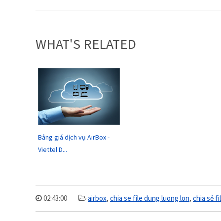
WHAT'S RELATED
Bảng giá dịch vụ AirBox -
Viettel D...
02:43:00
airbox
,
chia se file dung luong lon
,
chia sẻ f