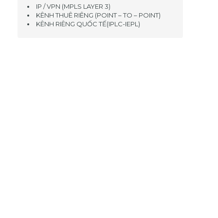
IP / VPN (MPLS LAYER 3)
KÊNH THUÊ RIÊNG (POINT – TO – POINT)
KÊNH RIÊNG QUỐC TẾ(IPLC-IEPL)