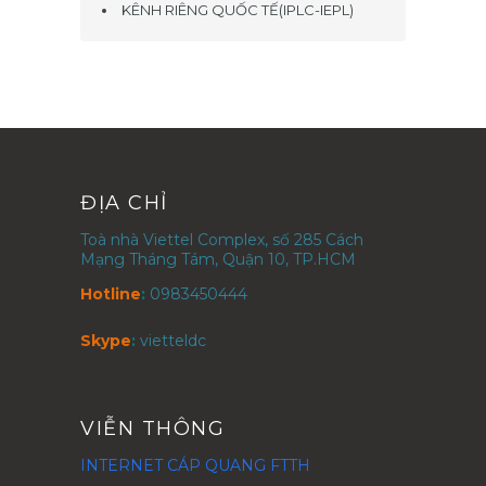
KÊNH RIÊNG QUỐC TẾ(IPLC-IEPL)
ĐỊA CHỈ
Toà nhà Viettel Complex, số 285 Cách
Mạng Tháng Tám, Quận 10, TP.HCM
Hotline
:
0983450444
Skype
:
vietteldc
VIỄN THÔNG
INTERNET CÁP QUANG FTTH