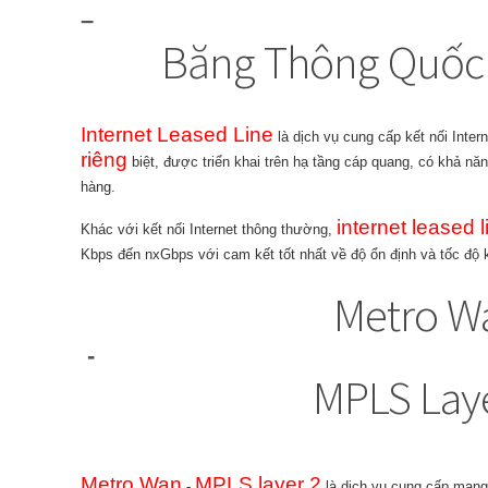
–
Băng Thông Quốc
Internet Leased Line
là dịch vụ cung cấp kết nối Inter
riêng
biệt, được triển khai trên hạ tầng cáp quang, có khả n
hàng.
internet leased l
Khác với kết nối Internet thông thường,
Kbps đến nxGbps với cam kết tốt nhất về độ ổn định và tốc độ k
Metro W
-
MPLS Laye
Metro Wan
MPLS layer 2
-
là dịch vụ cung cấp mạng 