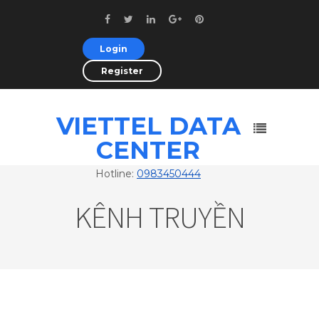
Login
Register
VIETTEL DATA
CENTER
Hotline:
0983450444
KÊNH TRUYỀN