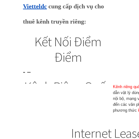
Vietteldc
cung cấp dịch vụ cho
thuê kênh truyền riêng:
Kết Nối Điểm
Điểm
-
–
Kênh Riêng Quốc
Kênh riêng qu
dẫn vật lý dùn
Tế
nội bộ, mạng 
đến các văn p
phương thức
IPLC
Internet Leas