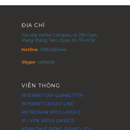
ĐỊA CHỈ
Toà nhà Viettel Complex, số 285 Cách
Mạng Tháng Tám, Quận 10, TP.HCM
Hotline
:
0983450444
Skype
:
vietteldc
VIỄN THÔNG
INTERNET CÁP QUANG FTTH
INTERNET LEASED LINE
METROWAN MPLS LAYER 2
IP / VPN (MPLS LAYER 3)
KÊNH THUÊ RIÊNG (POINT – TO –